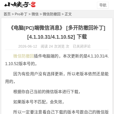
导航
首页
>
Pro补丁
>
微信
>
微信防撤回
> 正文
《电脑(PC)端微信消息》 [多开防撤回补丁]
[4.1.10.31/4.1.10.52] 下载
《电
2026-06-12
阅读 24 次浏览 次
已关闭评论
脑
微信防撤回
插件电脑端的，本次更新的是4.1.10.31/4.
(P
1.10.52版本号的，
C)
端
因为有些用户没有选择更新，所以老版本依然还是能
微
用的，
信
消
根据你自己当前的微信版本进行下载，
息》
如果版本号不匹配，会失效，
[多
开
所以一定要注意看自己下载的版本号跟自己的微信版