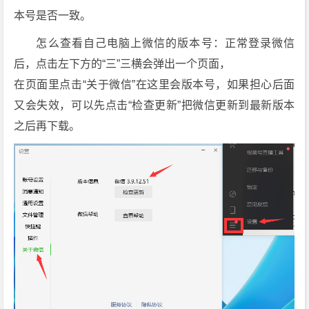
防
本号是否一致。
撤
回
怎么查看自己电脑上微信的版本号：正常登录微信
补
后，点击左下方的“三”三横会弹出一个页面，
丁]
在页面里点击“关于微信”在这里会版本号，如果担心后面
[4.
又会失效，可以先点击“检查更新”把微信更新到最新版本
1.
之后再下载。
1
0.
3
1/
4.
1.
1
0.
5
2]
下