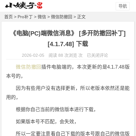
导航
首页
>
Pro补丁
>
微信
>
微信防撤回
> 正文
《电脑(PC)端微信消息》 [多开防撤回补丁]
[4.1.7.48] 下载
《电
2026-02-05
阅读 88 次浏览 次
已关闭评论
脑
微信防撤回
插件电脑端的，本次更新的是4.1.7.48版
(P
本号的，
C)
端
因为有些用户没有选择更新，所以老版本依然还是能
微
用的，
信
消
根据你自己当前的微信版本进行下载，
息》
如果版本号不匹配，会失效，
[多
开
所以一定要注意看自己下载的版本号跟自己的微信版