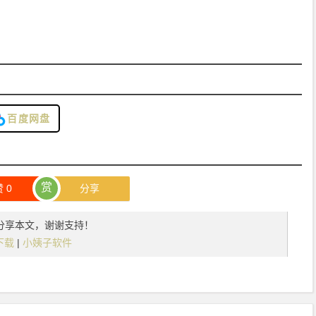
百度网盘
赏
赞
0
分享
分享本文，谢谢支持！
] 下载
|
小姨子软件