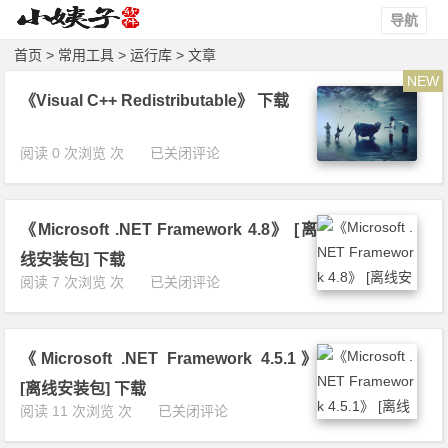
导航
首页
>
常用工具
>
运行库
> 文章
NEW
《Visual C++ Redistributable》 下载
《V
阅读 0 次浏览 次
已关闭评论
i
s
u
《Microsoft .NET Framework 4.8》 [离
a
l
线安装包] 下载
C
《M
阅读 7 次浏览 次
已关闭评论
+
i
+
c
R
r
e
《Microsoft .NET Framework 4.5.1》
o
d
s
[离线安装包] 下载
i
o
《M
阅读 11 次浏览 次
已关闭评论
s
f
i
t
t