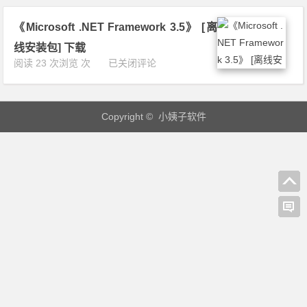
c
r
.
r
i
N
《Microsoft .NET Framework 3.5》 [离
o
b
E
s
u
线安装包] 下载
T
o
t
《M
阅读 23 次浏览 次
已关闭评论
F
f
a
i
r
t
b
c
a
.
l
r
m
N
e》
Copyright © 小姨子软件
o
e
E
下
s
w
T
载
o
o
F
f
r
r
t
k
a
.
4.
m
N
8》
e
E
[离
w
T
线
o
F
安
r
r
装
k
a
包]
4.
m
下
5.
e
载
1》