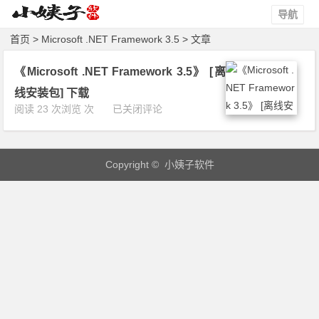
导航
首页
> Microsoft .NET Framework 3.5 > 文章
《Microsoft .NET Framework 3.5》 [离
线安装包] 下载
《M
阅读 23 次浏览 次
已关闭评论
i
c
r
Copyright © 小姨子软件
o
s
o
f
t
.
N
E
T
F
r