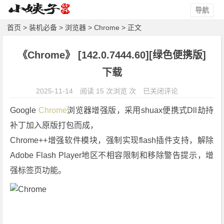
导航
首页
>
装机必备
>
浏览器
>
Chrome
> 正文
《Chrome》 [142.0.7444.60][绿色便携版]
下载
《C
2025-11-14
阅读 15 次浏览 次
已关闭评论
h
Google 
Chrome
浏览器增强版，采用shuax便携式Dll劫持
r
补丁加入原版打包而成，
o
Chrome++增强软件模块，强制实现flash插件支持，解除
m
e》
Adobe Flash Player地区不相容限制和移除警告提示，增
[1
强标签页功能。
4
2.
0.
7