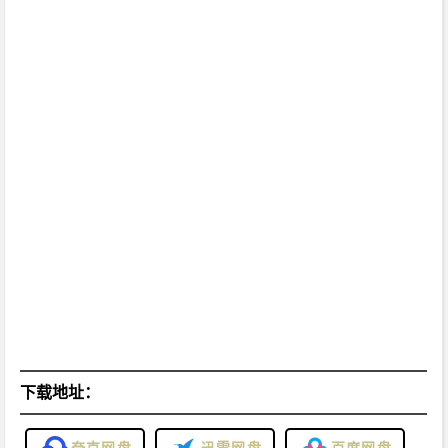
4
4
4.
6
0]
[绿
色
便
携
版]
下
载
下载地址：