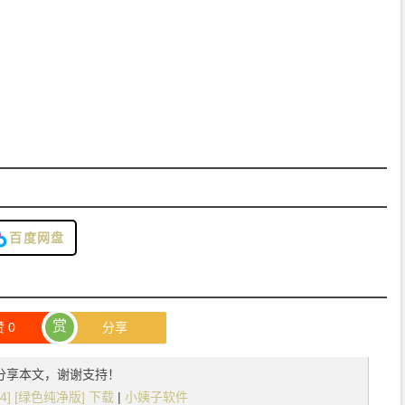
百度网盘
赏
赞
0
分享
分享本文，谢谢支持！
x64] [绿色纯净版] 下载
|
小姨子软件