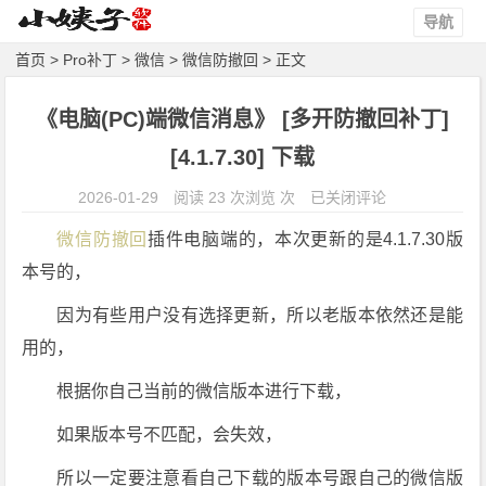
导航
首页
>
Pro补丁
>
微信
>
微信防撤回
> 正文
《电脑(PC)端微信消息》 [多开防撤回补丁]
[4.1.7.30] 下载
《电
2026-01-29
阅读 23 次浏览 次
已关闭评论
脑
微信防撤回
插件电脑端的，本次更新的是4.1.7.30版
(P
本号的，
C)
端
因为有些用户没有选择更新，所以老版本依然还是能
微
用的，
信
消
根据你自己当前的微信版本进行下载，
息》
如果版本号不匹配，会失效，
[多
开
所以一定要注意看自己下载的版本号跟自己的微信版