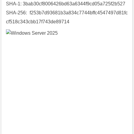
e
SHA-1: 3bab30cf8006426bd63a6344f9cd05a725f2b527
r
SHA-256: f253b7d93681b3a834c7744bffc4547497d81fc
2
0
2
5》
[2
0
2
5
年
1
0
月
版
]
[官
方