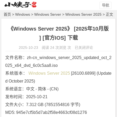
导航
首页
>
Windows
>
Windows Server
>
Windows Server 2025
> 正文
《Windows Server 2025》 [2025年10月版
] [官方IOS] 下载
《W
2025-10-23
阅读 24 次浏览 次
已关闭评论
i
文件名称：zh-cn_windows_server_2025_updated_oct_2
n
025_x64_dvd_6c0c5aa8.iso
d
系统版本： 
Windows Server 2025
 [26100.6899] (Update
o
w
d October 2025)
s
系统语言：中文 - 简体 - (CN)
S
发布时间：2025-10-21
e
文件大小：7.312 GB (7851554816 字节)
r
MD5: 945e7cf5b5d7ab2f58e4663cf08d1276
v