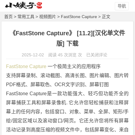
导航
首页
>
常用工具
>
视频图片
>
FastStone Capture
> 正文
《FastStone Capture》 [11.2][汉化单文件
版] 下载
《F
2025-12-02
阅读 45 次浏览 次
已关闭评论
a
FastStone Capture
 一个极简主义的应用程序
s
支持屏幕录制、滚动截图、高清长图、图片编辑、图片转
t
PDF格式、屏幕取色、OCR文字识别、屏幕钉图
S
t
FastStone Capture是一款功能强大、轻巧但功能齐全的 
o
屏幕捕获工具和屏幕录像机. 它允许您轻松捕获和注释屏
n
幕上的任何内容，包括窗口、对象、菜单、全屏、矩形/手
e
绘/固定区域以及滚动窗口/网页。它还允许您将所有屏幕
C
活动记录到高度压缩的视频文件中，包括屏幕变化、来自
a