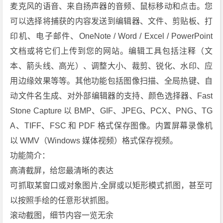
p
麦克风的语音、来自扬声器的音频、鼠标移动和点击。您
t
可以选择将捕获的内容发送到编辑器、文件、剪贴板、打
u
印机、电子邮件、OneNote / Word / Excel / PowerPoint 
r
文档或将它们上传到您的网站。编辑工具包括注释（文
e》
本、箭头线、高光）、调整大小、裁剪、锐化、水印、应
[1
1.
用边缘效果等等。其他功能包括图像扫描、全局热键、自
2]
动文件名生成、对外部编辑器的支持、颜色选择器、Fast
[汉
Stone Capture 以 BMP、GIF、JPEG、PCX、PNG、TG
化
A、TIFF、FSC 和 PDF 格式保存图像。内置屏幕录像机
单
以 WMV（Windows 媒体视频）格式保存视频。
文
件
功能简介：
版]
高清截屏，给您最清晰的表达
下
可抓取某窗口或对象图片,全屏或以矩形模式抓图，甚至可
载
以按照手绘的任意形状抓图。
滚动截图，细节内容一览无余