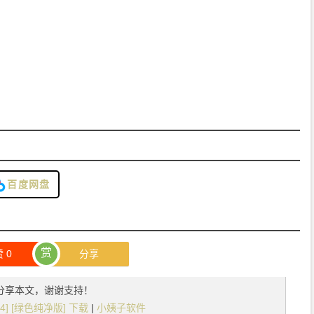
百度网盘
赏
赞
0
分享
分享本文，谢谢支持！
x64] [绿色纯净版] 下载
|
小姨子软件