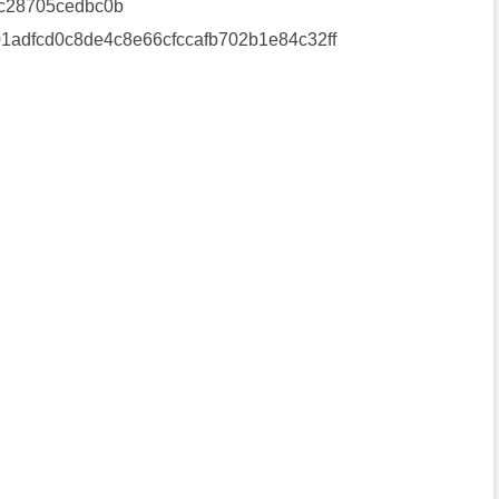
c28705cedbc0b