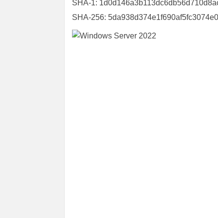
SHA-1: 1d0d146a3b113dc6db56d710d8a