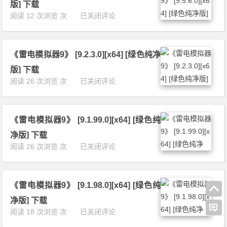
1
版]
版] 下载
[x
4》
下
《雷
阅读 12 次浏览 次
已关闭评论
6
[1
载
电
4]
4.
模
[绿
0.
拟
色
6.
《雷电模拟器9》 [9.2.3.0][x64] [绿色纯净
器
纯
1]
9》
净
版] 下载
[x
[9.
版]
《雷
阅读 26 次浏览 次
已关闭评论
6
5.
下
电
4]
6.
载
模
[绿
0]
拟
色
[x
《雷电模拟器9》 [9.1.99.0][x64] [绿色纯
器
纯
6
9》
净
净版] 下载
4]
[9.
版]
《雷
阅读 26 次浏览 次
已关闭评论
[绿
2.
下
电
色
3.
载
模
纯
0]
拟
净
[x
《雷电模拟器9》 [9.1.98.0][x64] [绿色纯
器
版]
6
9》
下
净版] 下载
4]
[9.
载
《雷
阅读 18 次浏览 次
已关闭评论
[绿
1.
电
色