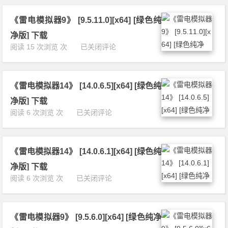
模
色
0.
拟
纯
9.
《雷电模拟器9》 [9.5.11.0][x64] [绿色纯
器
净
0]
1
版]
净版] 下载
[x
4》
下
《雷
阅读 15 次浏览 次
已关闭评论
6
[1
载
电
4]
4.
模
[绿
0.
拟
色
8.
《雷电模拟器14》 [14.0.6.5][x64] [绿色纯
器
纯
2]
9》
净
净版] 下载
[x
[9.
版]
《雷
阅读 6 次浏览 次
已关闭评论
6
5.
下
电
4]
1
载
模
[绿
1.
拟
色
0]
《雷电模拟器14》 [14.0.6.1][x64] [绿色纯
器
纯
[x
1
净
净版] 下载
6
4》
版]
《雷
阅读 6 次浏览 次
已关闭评论
4]
[1
下
电
[绿
4.
载
模
色
0.
拟
纯
6.
《雷电模拟器9》 [9.5.6.0][x64] [绿色纯净
器
净
5]